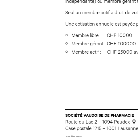
indépendante) ou membre gérant (r
Seul un membre actif a droit de vot
Une cotisation annuelle est payée 
Membre libre : CHF 100.00
Membre gérant : CHF 1'000.00
Membre actif : CHF 250.00 ave
SOCIÉTÉ VAUDOISE DE PHARMACIE
Route du Lac 2 – 1094 Paudex
Case postale 1215 – 1001 Lausann
CRÉDITS