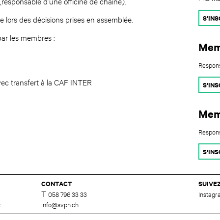
esponsable d’une officine de chaîne).
S'INS
e lors des décisions prises en assemblée.
par les membres :
Mem
Respons
c transfert à la CAF INTER
S'INS
Mem
Respons
S'INS
CONTACT
SUIVE
T
058 796 33 33
Instag
e
info@svph.ch