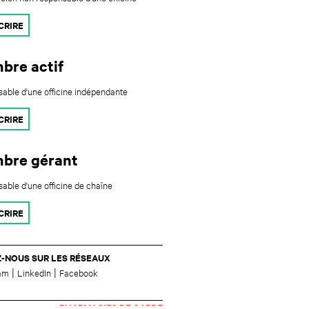
CRIRE
bre actif
able d'une officine indépendante
CRIRE
bre gérant
able d'une officine de chaîne
CRIRE
Z-NOUS SUR LES RÉSEAUX
|
|
ram
LinkedIn
Facebook
PHARMACIES DE GARDE