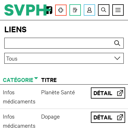
LA SVPH
LIENS
ACTIVITÉS
FORMATIONS
SERVICES
CATÉGORIE
TITRE
MEMBRES
Infos
Planète Santé
DÉTAIL
médicaments
ASSEMBLÉES
Infos
Dopage
DÉTAIL
médicaments