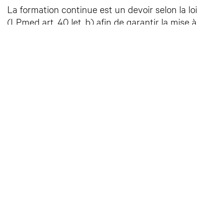
La formation continue est un devoir selon la loi
(LPmed art. 40 let. b) afin de garantir la mise à
jour des connaissances et des compétences
professionnelles.
en savoir plus