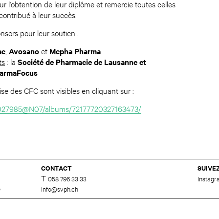
r l'obtention de leur diplôme et remercie toutes celles
 contribué à leur succès.
onsors pour leur soutien :
ac
,
Avosano
et
Mepha Pharma
ts
: la
Société de Pharmacie de Lausanne et
armaFocus
e des CFC sont visibles en cliquant sur :
01027985@N07/albums/72177720327163473/
CONTACT
SUIVE
T
058 796 33 33
Instag
e
info@svph.ch