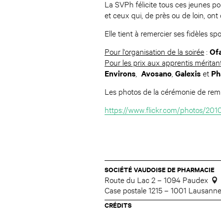
La SVPh félicite tous ces jeunes pou
et ceux qui, de près ou de loin, ont
Elle tient à remercier ses fidèles sp
Pour l'organisation de la soirée
:
Of
Pour les prix aux apprentis méritan
Environs
,
Avosano
,
Galexis
et
Ph
Les photos de la cérémonie de remis
https://www.flickr.com/photos/2
SOCIÉTÉ VAUDOISE DE PHARMACIE
Route du Lac 2 – 1094 Paudex
Case postale 1215 – 1001 Lausann
CRÉDITS