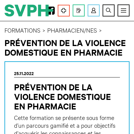
LA SVPH
FORMATIONS
PHARMACIEN/NES
PRÉVENTION DE LA VIOLENCE
ACTIVITÉS
DOMESTIQUE EN PHARMACIE
FORMATIONS
25.11.2022
SERVICES
PRÉVENTION DE LA
MEMBRES
VIOLENCE DOMESTIQUE
EN PHARMACIE
ASSEMBLÉES
Cette formation se présente sous forme
d’un parcours gamifié et a pour objectifs
d’acquérir les connaissances et les